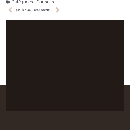
Catégories :
Conseils
Quelles sont les démarches à effectuer après les obsèques d’un proche ?
Que mettre sur un faire part de décès?