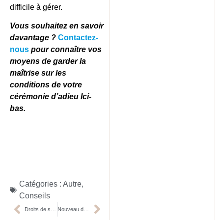
difficile à gérer.
Vous souhaitez en savoir
davantage ?
Contactez-
nous
pour connaître vos
moyens de garder la
maîtrise sur les
conditions de votre
cérémonie d’adieu Ici-
bas.
Catégories :
Autre
,
Conseils
Droits de succession « light » : quelques trucs !
Nouveau dossier : sépultures oubliées à Br.-le-Château