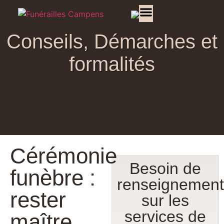
Assurance décès
Organisation de funérailles
Ils nous ont quittés
Offrir des Fleurs
Conseils, Démarches et
formalités
Cérémonie
Besoin de
funèbre :
renseignemen
rester
sur les
services de
maître