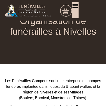
Assurance décès
Organisation de funérailles
Ils nous ont quittés
Offrir des Fleurs
Organisation de
funérailles à Nivelles
Les Funérailles Campens sont une entreprise de pompes
funèbres implantée dans l’ouest du Brabant wallon, et la
région de Nivelles et de ses villages
(Baulers, Bornival, Monstreux et Thines).