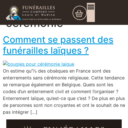
Étiquette :
Assurance décès
Organisation de funérailles
Ils nous ont quittés
Offrir des Fleurs
cérémonie
Comment se passent des
funérailles laïques ?
On estime qu’⅓ des obsèques en France sont des
enterrements sans cérémonie religieuse. Cette tendance
se remarque également en Belgique. Quels sont les
codes d’un enterrement civil et comment l’organiser ?
Enterrement laïque, qu’est-ce que c’est ? De plus en plus
de personnes sont non croyantes et ont le souhait de ne
pas intégrer […]